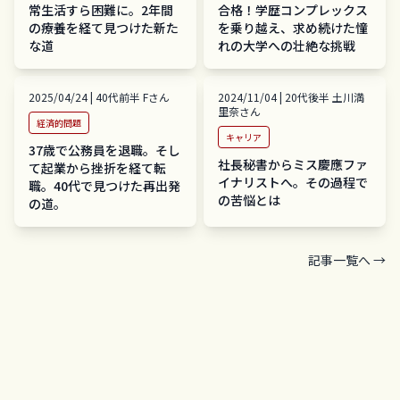
常生活すら困難に。2年間
合格！学歴コンプレックス
の療養を経て見つけた新た
を乗り越え、求め続けた憧
な道
れの大学への壮絶な挑戦
2025/04/24
|
40代前半
F
さん
2024/11/04
|
20代後半
土川満
里奈
さん
経済的問題
キャリア
37歳で公務員を退職。そし
社長秘書からミス慶應ファ
て起業から挫折を経て転
イナリストへ。その過程で
職。40代で見つけた再出発
の苦悩とは
の道。
記事一覧へ →