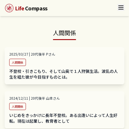
Life
Compass
人間関係
2025/03/27
|
20代後半
P
さん
人間関係
不登校・引きこもり、そして山奥で１人狩猟生活。波乱の人
生を経た彼が今目指すものとは。
2024/12/11
|
20代後半
山本
さん
人間関係
いじめをきっかけに長年不登校。ある出逢いによって人生好
転。現在は起業し、教育者として