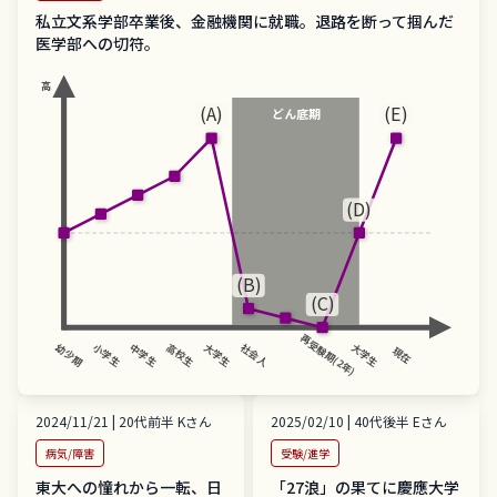
私立文系学部卒業後、金融機関に就職。退路を断って掴んだ
医学部への切符。
高
(A)
(E)
どん底期
(D)
(B)
(C)
再受験期(2年)
幼少期
大学生
大学生
小学生
中学生
高校生
社会人
現在
2024/11/21
|
20代前半
K
さん
2025/02/10
|
40代後半
E
さん
病気/障害
受験/進学
東大への憧れから一転、日
「27浪」の果てに慶應大学