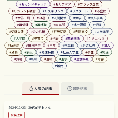
#
セカンドキャリア
#
セルフケア
#
ブラック企業
#
リカレント教育
#
リスキリング
#
リスタート
#
不登校
#
世界一周
#
中退
#
人間関係
#
休学
#
個人事業
#
再受験
#
再就職
#
医学部
#
博士課程
#
受験
#
受験失敗
#
命の危機
#
啓発活動
#
夜間高校
#
大学進学
#
大学院
#
子育て
#
学歴
#
家族関係
#
引きこもり
#
拒食症
#
摂食障害
#
早産
#
死生観
#
派遣社員
#
浪人
#
激務
#
病気
#
発達特性
#
社会人学生
#
移住
#
終活
#
資格
#
転職
#
退職
#
進学
#
過食嘔吐
#
障害
#
難病
人気の記事
最新記事
2024/11/23
|
30代前半
M
さん
受験/進学