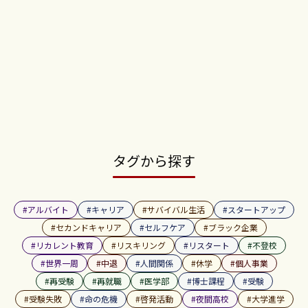
タグから探す
#
アルバイト
#
キャリア
#
サバイバル生活
#
スタートアップ
#
セカンドキャリア
#
セルフケア
#
ブラック企業
#
リカレント教育
#
リスキリング
#
リスタート
#
不登校
#
世界一周
#
中退
#
人間関係
#
休学
#
個人事業
#
再受験
#
再就職
#
医学部
#
博士課程
#
受験
#
受験失敗
#
命の危機
#
啓発活動
#
夜間高校
#
大学進学