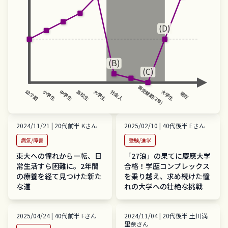
(D)
(B)
(C)
再受験期(2年)
幼少期
大学生
大学生
小学生
中学生
高校生
社会人
現在
2024/11/21
|
20代前半
K
さん
2025/02/10
|
40代後半
E
さん
病気/障害
受験/進学
東大への憧れから一転、日
「27浪」の果てに慶應大学
常生活すら困難に。2年間
合格！学歴コンプレックス
の療養を経て見つけた新た
を乗り越え、求め続けた憧
な道
れの大学への壮絶な挑戦
2025/04/24
|
40代前半
F
さん
2024/11/04
|
20代後半
土川満
里奈
さん