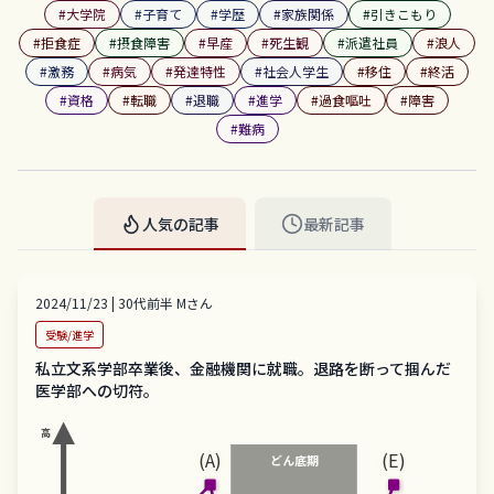
#
大学院
#
子育て
#
学歴
#
家族関係
#
引きこもり
#
拒食症
#
摂食障害
#
早産
#
死生観
#
派遣社員
#
浪人
#
激務
#
病気
#
発達特性
#
社会人学生
#
移住
#
終活
#
資格
#
転職
#
退職
#
進学
#
過食嘔吐
#
障害
#
難病
人気の記事
最新記事
2024/11/23
|
30代前半
M
さん
受験/進学
私立文系学部卒業後、金融機関に就職。退路を断って掴んだ
医学部への切符。
高
(A)
(E)
どん底期